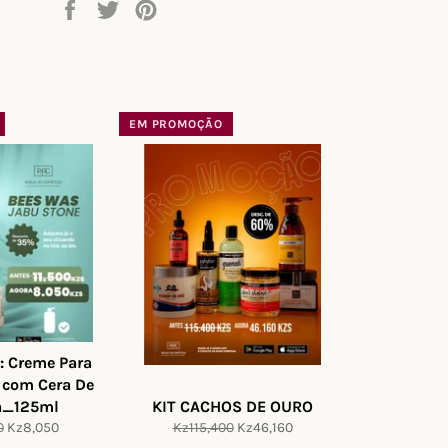
Partilhe
Twittar
Adicione
no
no
no
Facebook
Twitter
Pinterest
EM PROMOÇÃO
: Creme Para
 com Cera De
a_125ml
KIT CACHOS DE OURO
Preço
Preço
Preço
0
Kz8,050
Kz115,400
Kz46,160
de
normal
de