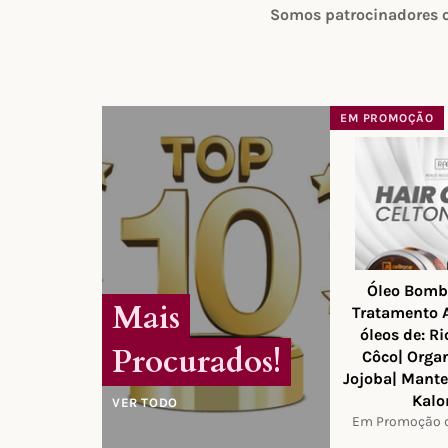
Somos patrocinadores of
EM PROMOÇÃO
Óleo Bomb
Mais
Tratamento 
óleos de: Ri
Procurados!
Côco| Organ
Jojoba| Mantei
Kalo
VER TODO
Em Promoção d