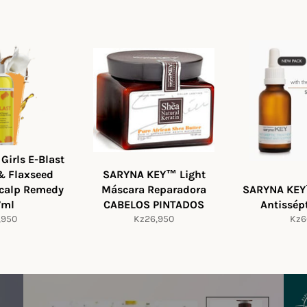
 Girls E-Blast
& Flaxseed
SARYNA KEY™ Light
Scalp Remedy
Máscara Reparadora
SARYNA KEY
7ml
CABELOS PINTADOS
Antissé
o
Preço
Pre
,950
Kz26,950
Kz6
al
normal
nor