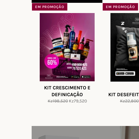
EM PROMOÇÃO
EM PROMOÇÃO
KIT CRESCIMENTO E
DEFINICAÇÃO
KIT DESEFEI
Preço
Preço
Preço
Kz198,520
Kz79,520
Kz22,800
normal
de
normal
saldo