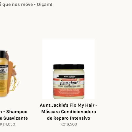
 é que nos move - Oiçam!
Aunt Jackie's Fix My Hair -
an - Shampoo
Máscara Condicionadora
 e Suavizante
de Reparo Intensivo
Preço
 Kz4,050
Kz16,500
normal