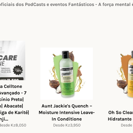
iciais dos PodCasts e eventos Fantásticos - A força mental
a Celltone
Avançado - 7
cínio Preto|
| Abacate|
Aunt Jackie's Quench –
ga de Karité|
Moisture Intensive Leave-
Oh So Cle
nji…
In Conditione
Hidratante
esde Kz8,050
Desde Kz3,950
Desde