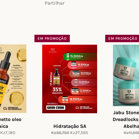
Partilhar
EM PROMOÇÃO
EM PROMOÇÃO
Jabu Stone
metto oleo
Dreadlocks
aica
Hidratação SA
Abelh
Preço
Preço
Preço
Preço
Kz7,180
Kz36,750
Kz27,565
Kz11,50
de
normal
de
normal