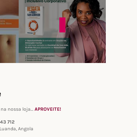
e
na nossa loja...
APROVEITE!
043 712
Luanda, Angola