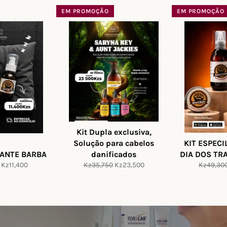
saldo
saldo
EM PROMOÇÃO
EM PROMOÇÃO
Kit Dupla exclusiva,
Solução para cabelos
KIT ESPECI
TANTE BARBA
danificados
DIA DOS TR
Preço
Preço
Preço
Preço
Kz11,400
Kz35,750
Kz23,500
Kz49,30
de
normal
de
normal
saldo
saldo