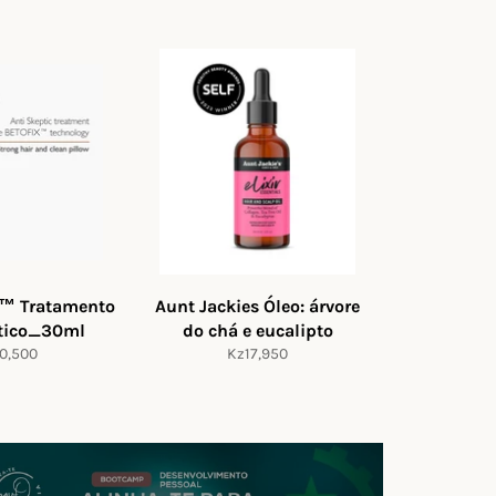
™ Tratamento
Aunt Jackies Óleo: árvore
ptico_30ml
do chá e eucalipto
ço
Preço
0,500
Kz17,950
mal
normal