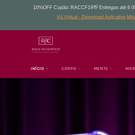
Pular
para
o
Conteúdo
INÍCIO
CORPO
MENTE
MA