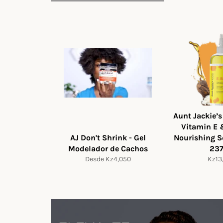
Aunt Jackie’s
Vitamin E 
AJ Don't Shrink - Gel
Nourishing 
Modelador de Cachos
23
Preç
Desde Kz4,050
Kz13
norm