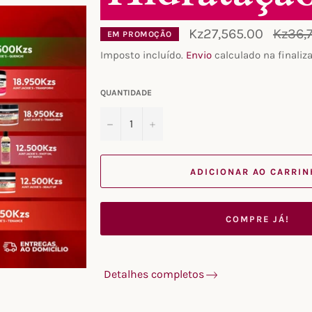
Preço
Kz27,565.00
Kz36,
EM PROMOÇÃO
normal
Imposto incluído.
Envio
calculado na finaliz
QUANTIDADE
−
+
ADICIONAR AO CARRI
COMPRE JÁ!
Detalhes completos