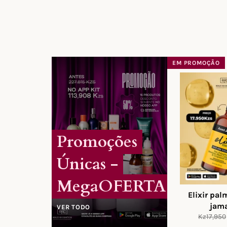
EM PROMOÇÃO
Promoções
Únicas -
MegaOFERTA
Elixir pal
jam
VER TODO
Preço
Kz17,950
normal