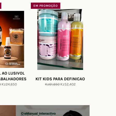
saldo
saldo
EM PROMOÇÃO
L AO LUSIVOL
ABALHADORES
KIT KIDS PARA DEFINICAO
Preço
Preço
Preço
0
Kz24,650
Kz61,650
Kz52,402
de
normal
de
saldo
saldo