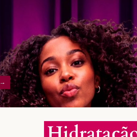
→
Hidrataçã